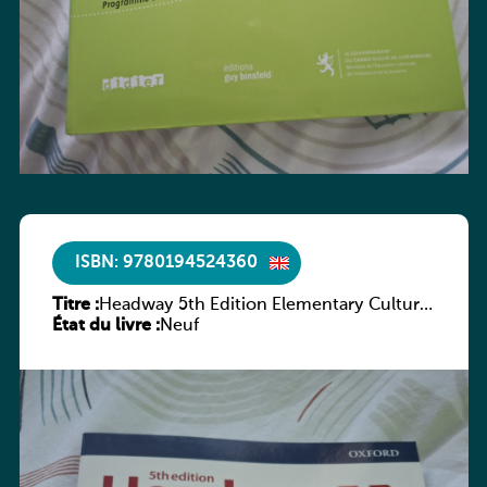
ISBN: 9780194524360
Titre :
Headway 5th Edition Elementary Culture
État du livre :
and Literature Companion
Neuf