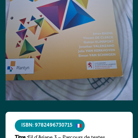
ISBN: 9782496730715
Titre :
Fil d’Ariane 3 – Parcours de textes