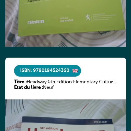
ISBN: 9780194524360
Titre :
Headway 5th Edition Elementary Culture
État du livre :
and Literature Companion
Neuf