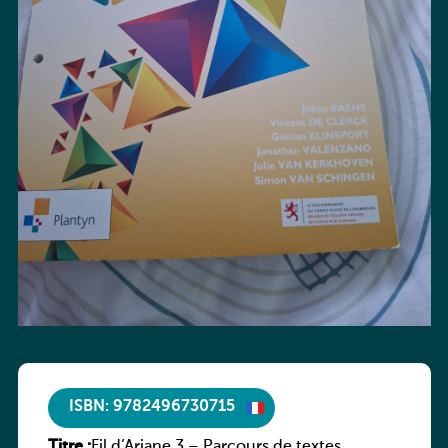
ISBN: 9782496730715
Titre :
Fil d’Ariane 3 – Parcours de textes