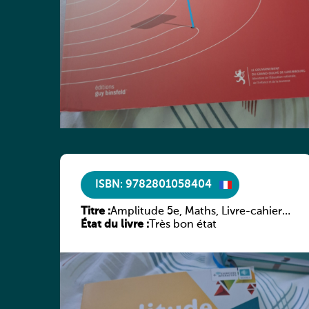
ISBN: 9782801058404
Titre :
Amplitude 5e, Maths, Livre-cahier,
État du livre :
version luxembourgeoise
Très bon état