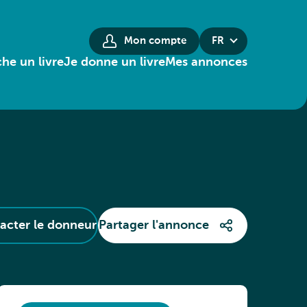
Mon compte
FR
he un livre
Je donne un livre
Mes annonces
acter le donneur
Partager l'annonce