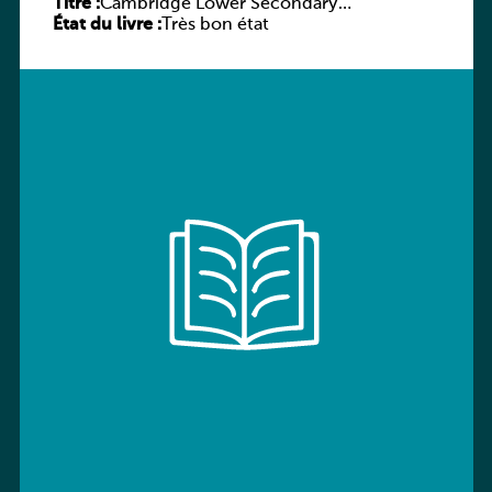
Titre :
Cambridge Lower Secondary
État du livre :
Mathematics Learner’s Book 7
Très bon état