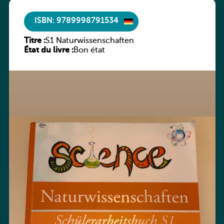
ISBN: 9789998791534
Titre :
S1 Naturwissenschaften
État du livre :
Bon état