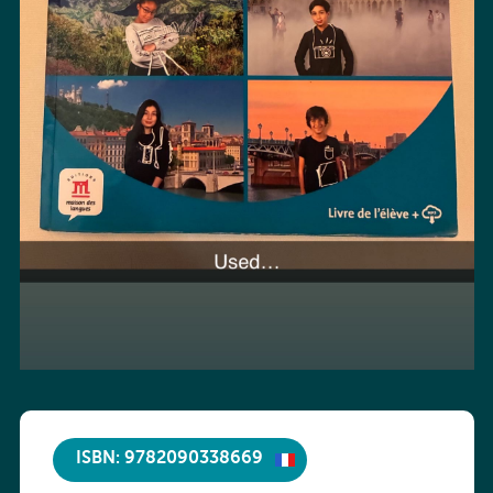
ISBN: 9782090338669