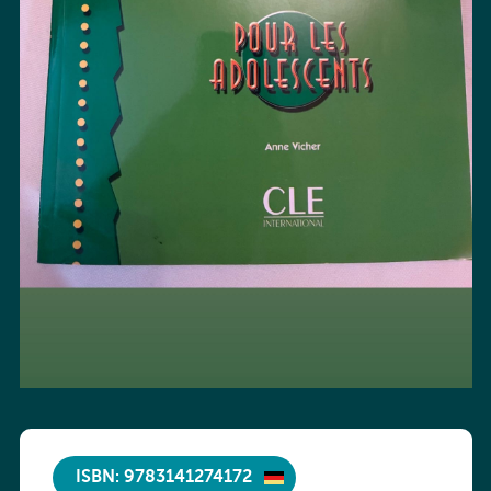
ISBN: 9783141274172