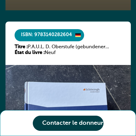
ISBN: 9783140282604
Titre :
P.A.U.L. D. Oberstufe (gebundener
État du livre :
Einband)
Neuf
Contacter le donneur