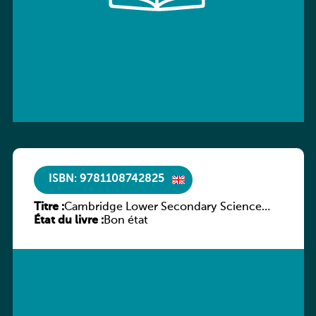
ISBN: 9781108742825
Titre :
Cambridge Lower Secondary Science
État du livre :
Learner’s Book with Digital Access Stage
Bon état
8