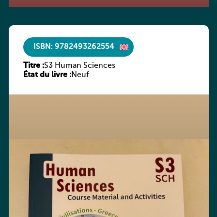
ISBN: 9782493262554
Titre :
S3 Human Sciences
État du livre :
Neuf