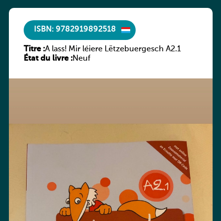
ISBN: 9782919892518
Titre :
A lass! Mir léiere Lëtzebuergesch A2.1
État du livre :
Neuf