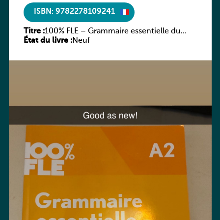
ISBN: 9782278109241
Titre :
100% FLE – Grammaire essentielle du
État du livre :
français – A2
Neuf