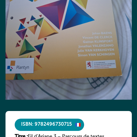
ISBN: 9782496730715
Titre :
Fil d’Ariane 3 – Parcours de textes