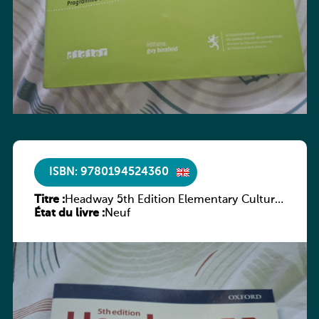
ISBN: 9780194524360
Titre :
Headway 5th Edition Elementary Culture
État du livre :
and Literature Companion
Neuf