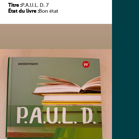
Titre :
P.A.U.L. D. 7
État du livre :
Bon état