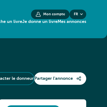
Mon compte
FR
he un livre
Je donne un livre
Mes annonces
acter le donneur
Partager l'annonce