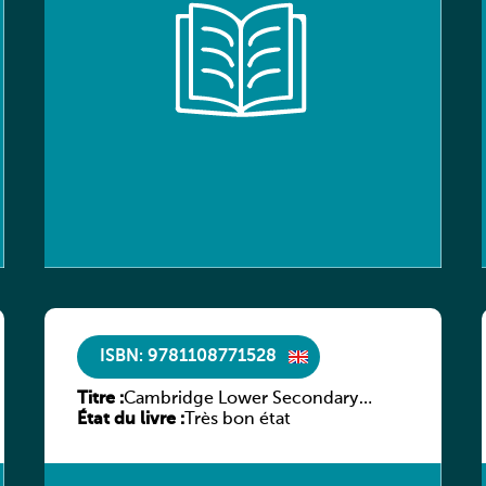
ISBN: 9781108771528
Titre :
Cambridge Lower Secondary
État du livre :
Mathematics Learner’s Book 8
Très bon état