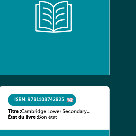
ISBN: 9781108742825
Titre :
Cambridge Lower Secondary
État du livre :
Science Learner’s Book with Digital
Bon état
Access Stage 8