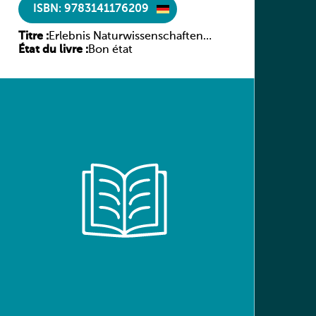
ISBN: 9783141176209
Titre :
Erlebnis Naturwissenschaften
État du livre :
Luxemburg 7e/6e ESC
Bon état