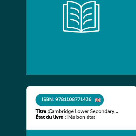
ISBN: 9781108771436
Titre :
Cambridge Lower Secondary
État du livre :
Mathematics Learner’s Book 7
Très bon état