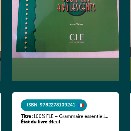
ISBN: 9782278109241
Titre :
100% FLE – Grammaire essentielle
État du livre :
du français – A2
Neuf