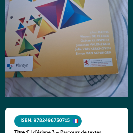
ISBN: 9782496730715
Titre :
Fil d’Ariane 3 – Parcours de textes