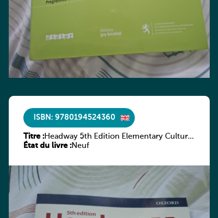
ISBN: 9780194524360
Titre :
Headway 5th Edition Elementary Culture
État du livre :
and Literature Companion
Neuf