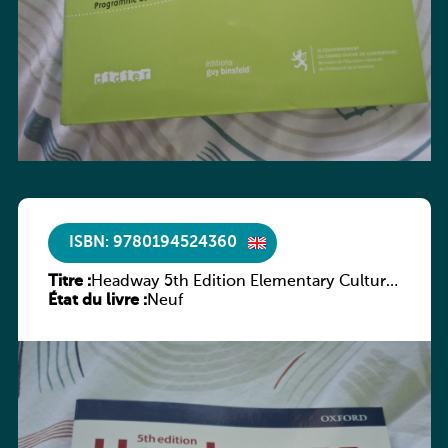
ISBN: 9780194524360
Titre :
Headway 5th Edition Elementary Culture
État du livre :
and Literature Companion
Neuf