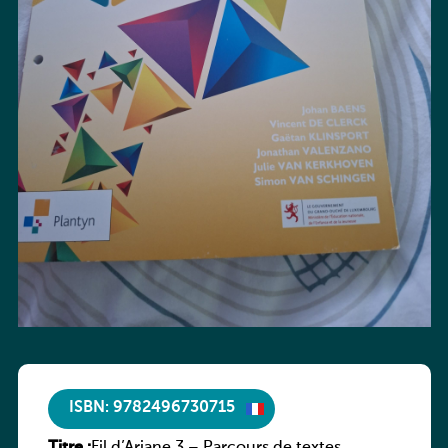
ISBN: 9782496730715
Titre :
Fil d’Ariane 3 – Parcours de textes