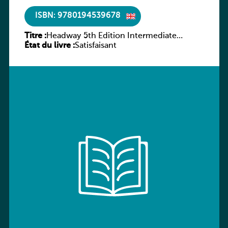
ISBN: 9780194539678
Titre :
Headway 5th Edition Intermediate
État du livre :
Workbook without key
Satisfaisant