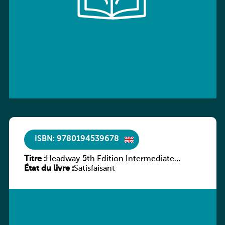
ISBN: 9780194539678
Titre :
Headway 5th Edition Intermediate
État du livre :
Workbook without key
Satisfaisant