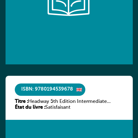
ISBN: 9780194539678
Titre :
Headway 5th Edition Intermediate
État du livre :
Workbook without key
Satisfaisant