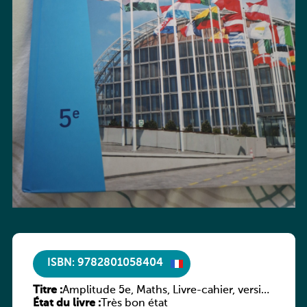
ISBN: 9782801058404
Titre :
Amplitude 5e, Maths, Livre-cahier, version
État du livre :
luxembourgeoise
Très bon état