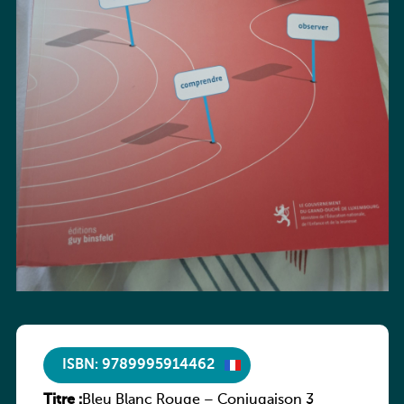
ISBN: 9789995914462
Titre :
Bleu Blanc Rouge – Conjugaison 3