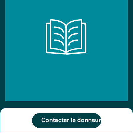
Contacter le donneur
ISBN: 9780194539678