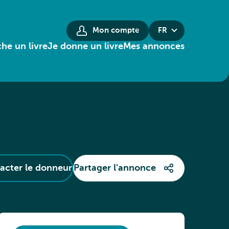
Mon compte
FR
he un livre
Je donne un livre
Mes annonces
acter le donneur
Partager l'annonce