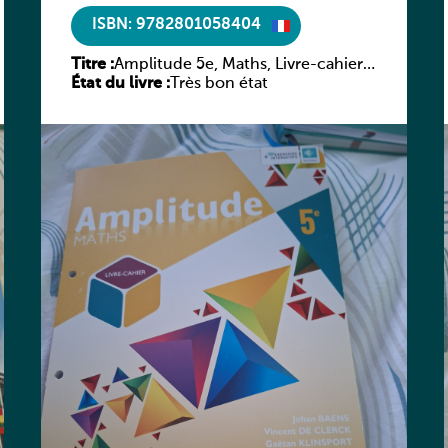
ISBN: 9782801058404
Titre :
Amplitude 5e, Maths, Livre-cahier,
État du livre :
version luxembourgeoise
Très bon état