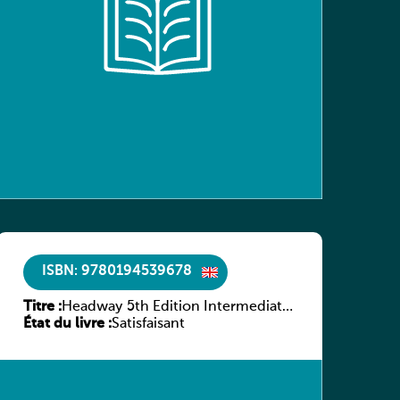
ISBN: 9780194539678
Titre :
Headway 5th Edition Intermediate
État du livre :
Workbook without key
Satisfaisant