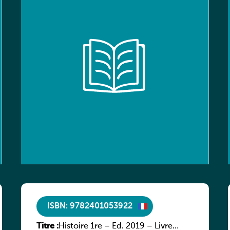
ISBN: 9782401053922
Titre :
Histoire 1re – Éd. 2019 – Livre