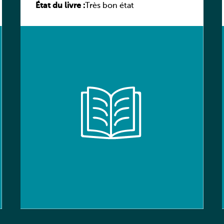
État du livre :
élève
Très bon état