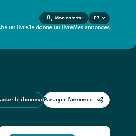
Mon compte
FR
he un livre
Je donne un livre
Mes annonces
acter le donneur
Partager l'annonce