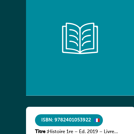
ISBN: 9782401053922
Titre :
Histoire 1re – Éd. 2019 – Livre