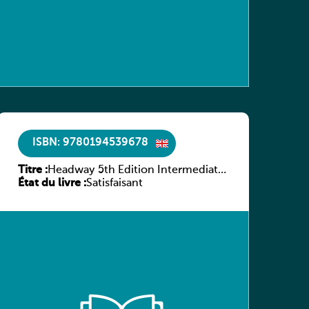
ISBN: 9780194539678
Titre :
Headway 5th Edition Intermediate
État du livre :
Workbook without key
Satisfaisant