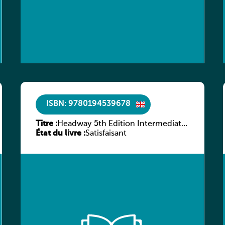
ISBN: 9780194539678
Titre :
Headway 5th Edition Intermediate
État du livre :
Workbook without key
Satisfaisant