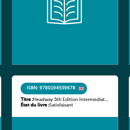
ISBN: 9780194539678
Titre :
Headway 5th Edition Intermediate
État du livre :
Workbook without key
Satisfaisant