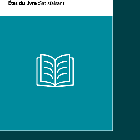
État du livre :
(Schülerbuch) Ausgabe Bayern
Satisfaisant