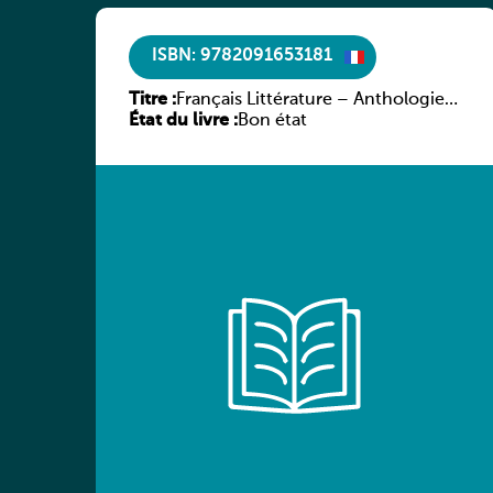
ISBN: 9782091653181
Titre :
Français Littérature – Anthologie
État du livre :
chronologique 2de/1re
Bon état