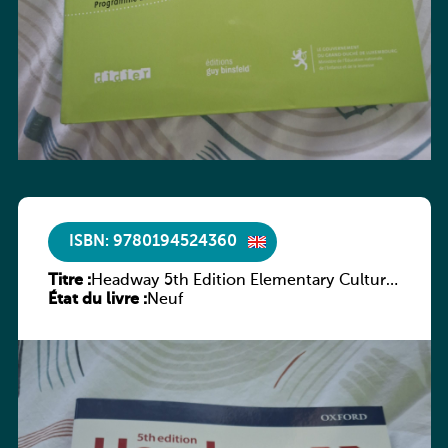
ISBN: 9780194524360
Titre :
Headway 5th Edition Elementary Culture
État du livre :
and Literature Companion
Neuf