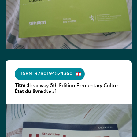
ISBN: 9780194524360
Titre :
Headway 5th Edition Elementary Culture
État du livre :
and Literature Companion
Neuf