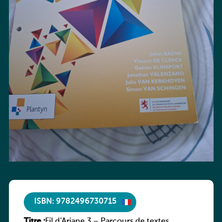
ISBN: 9782496730715
Titre :
Fil d’Ariane 3 – Parcours de textes