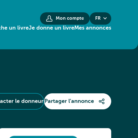
Mon compte
FR
he un livre
Je donne un livre
Mes annonces
acter le donneur
Partager l'annonce