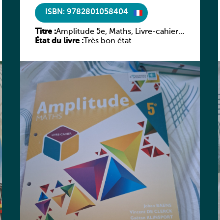
ISBN: 9782801058404
Titre :
Amplitude 5e, Maths, Livre-cahier,
État du livre :
version luxembourgeoise
Très bon état