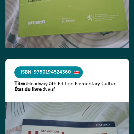
ISBN: 9780194524360
Titre :
Headway 5th Edition Elementary Culture
État du livre :
and Literature Companion
Neuf