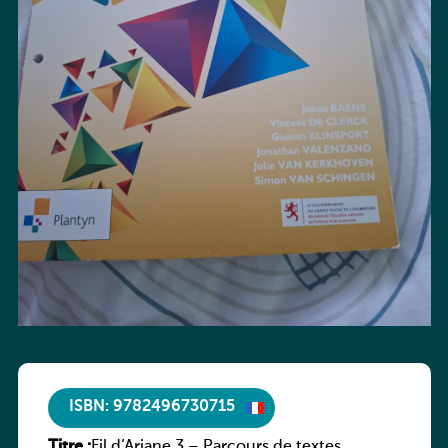
ISBN: 9782496730715
Titre :
Fil d’Ariane 3 – Parcours de textes