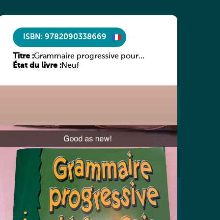
ISBN: 9782090338669
Titre :
Grammaire progressive pour
État du livre :
adolescents – Niveau débutant
Neuf