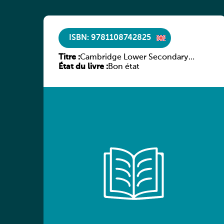
ISBN: 9781108742825
Titre :
Cambridge Lower Secondary
État du livre :
Science Learner’s Book with Digital
Bon état
Access Stage 8