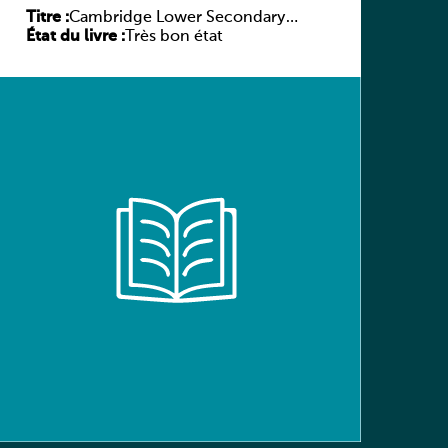
Titre :
Cambridge Lower Secondary
État du livre :
Mathematics Learner’s Book 8
Très bon état