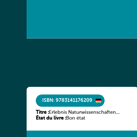
ISBN: 9783141176209
Titre :
Erlebnis Naturwissenschaften
État du livre :
Luxemburg 7e/6e ESC
Bon état