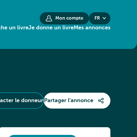
Mon compte
FR
he un livre
Je donne un livre
Mes annonces
acter le donneur
Partager l'annonce