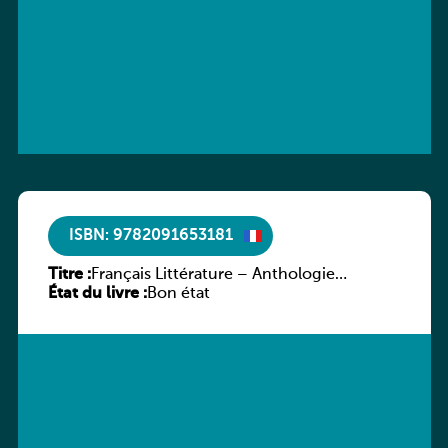
ISBN: 9782091653181
Titre :
Français Littérature – Anthologie
État du livre :
chronologique 2de/1re
Bon état