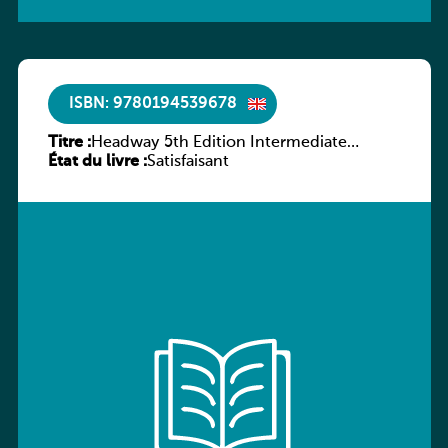
ISBN: 9780194539678
Titre :
Headway 5th Edition Intermediate
État du livre :
Workbook without key
Satisfaisant