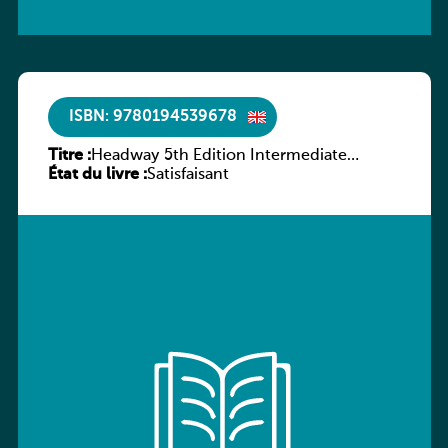
ISBN: 9780194539678
Titre :
Headway 5th Edition Intermediate
État du livre :
Workbook without key
Satisfaisant