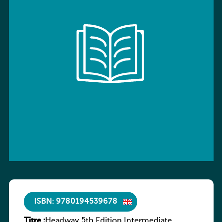
ISBN: 9780194539678
Titre :
Headway 5th Edition Intermediate