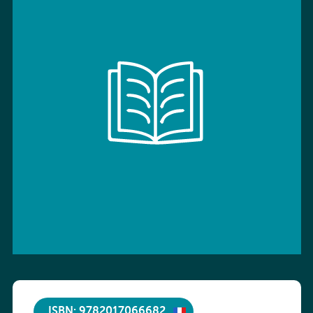
ISBN: 9782017066682