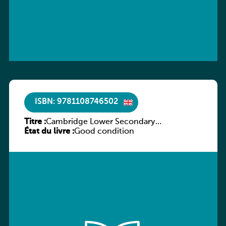
ISBN: 9781108746502
Titre :
Cambridge Lower Secondary
État du livre :
Mathematics Workbook 9
Good condition