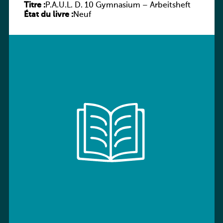
Titre :
P.A.U.L. D. 10 Gymnasium – Arbeitsheft
État du livre :
Neuf