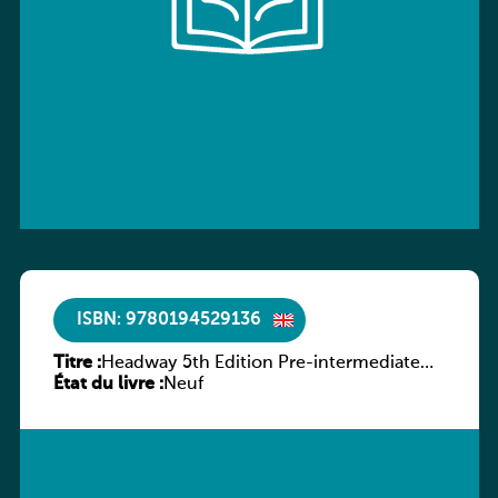
ISBN: 9780194529136
Titre :
Headway 5th Edition Pre-intermediate
État du livre :
Workbook without key
Neuf