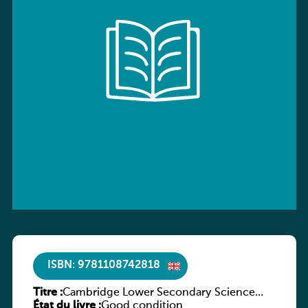
ISBN: 9781108742818
Titre :
Cambridge Lower Secondary Science
État du livre :
Workbook with Digital Access Stage 7
Good condition