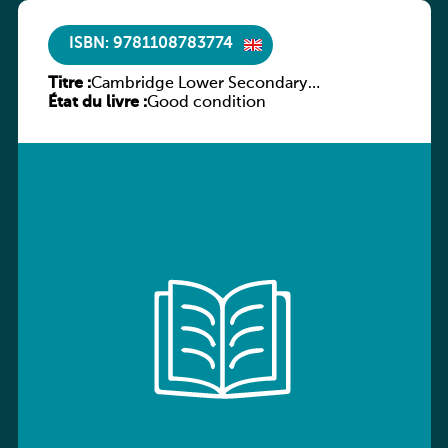
ISBN: 9781108783774
Titre :
Cambridge Lower Secondary
État du livre :
Mathematics Learner’s Book 9
Good condition