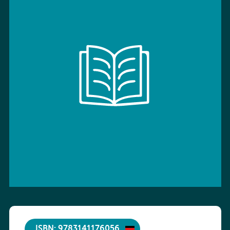
ISBN: 9783141176056