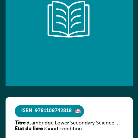
ISBN: 9781108742818
Titre :
Cambridge Lower Secondary Science
État du livre :
Workbook with Digital Access Stage 7
Good condition