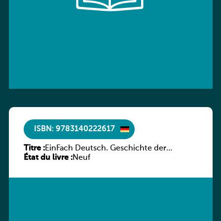
ISBN: 9783140222617
Titre :
EinFach Deutsch. Geschichte der
État du livre :
deutschen Literatur in Beispielen
Neuf