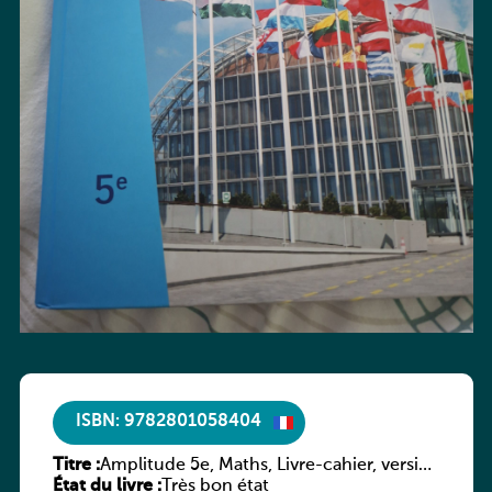
ISBN: 9782801058404
Titre :
Amplitude 5e, Maths, Livre-cahier, version
État du livre :
luxembourgeoise
Très bon état