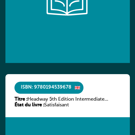
ISBN: 9780194539678
Titre :
Headway 5th Edition Intermediate
État du livre :
Workbook without key
Satisfaisant