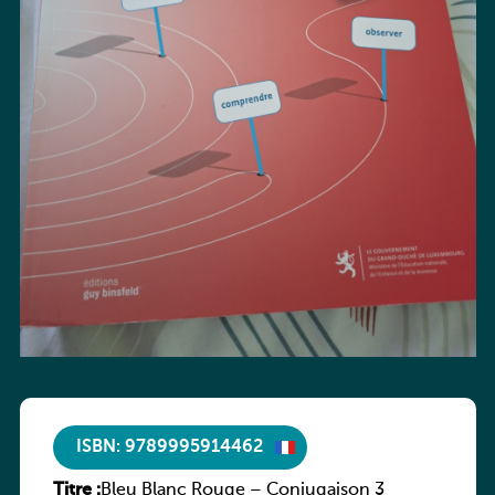
ISBN: 9789995914462
Titre :
Bleu Blanc Rouge – Conjugaison 3