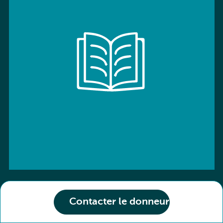
Contacter le donneur
ISBN: 9780194539678