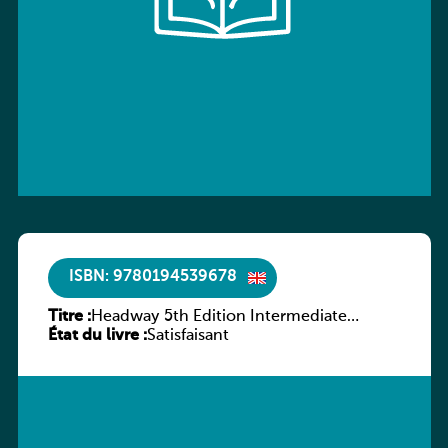
ISBN: 9780194539678
Titre :
Headway 5th Edition Intermediate
État du livre :
Workbook without key
Satisfaisant