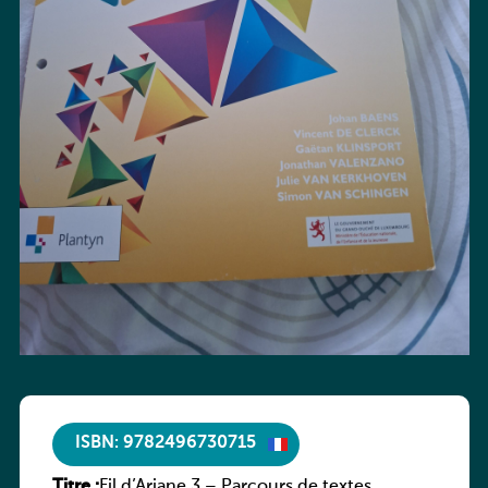
ISBN: 9782496730715
Titre :
Fil d’Ariane 3 – Parcours de textes