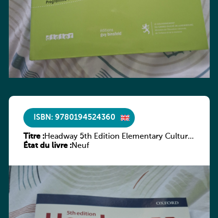
ISBN: 9780194524360
Titre :
Headway 5th Edition Elementary Culture
État du livre :
and Literature Companion
Neuf