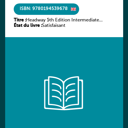
ISBN: 9780194539678
Titre :
Headway 5th Edition Intermediate
État du livre :
Workbook without key
Satisfaisant