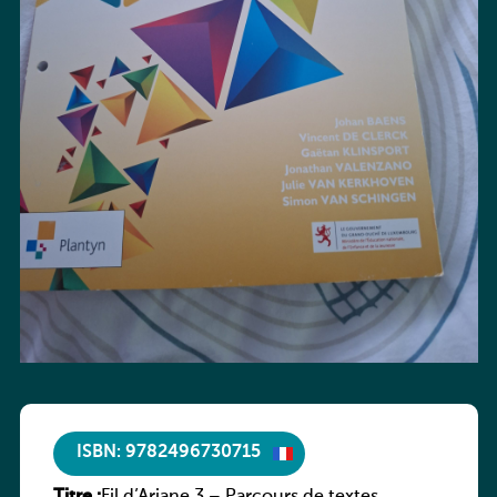
ISBN: 9782496730715
Titre :
Fil d’Ariane 3 – Parcours de textes