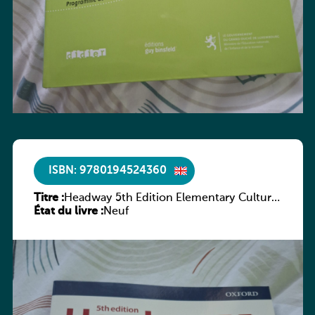
ISBN: 9780194524360
Titre :
Headway 5th Edition Elementary Culture
État du livre :
and Literature Companion
Neuf