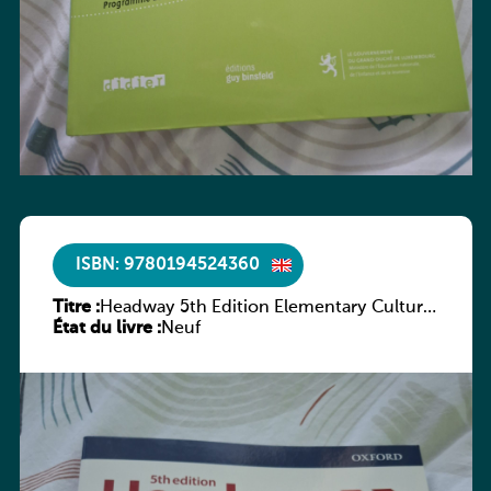
ISBN: 9780194524360
Titre :
Headway 5th Edition Elementary Culture
État du livre :
and Literature Companion
Neuf