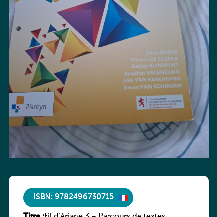
ISBN: 9782496730715
Titre :
Fil d’Ariane 3 – Parcours de textes