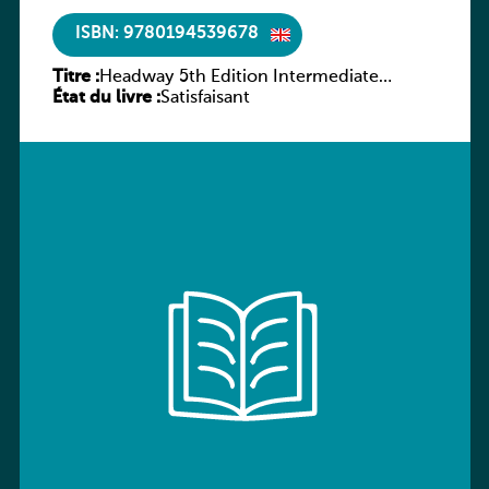
ISBN: 9780194539678
Titre :
Headway 5th Edition Intermediate
État du livre :
Workbook without key
Satisfaisant