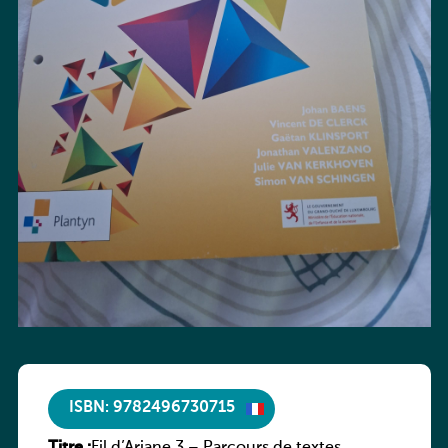
ISBN: 9782496730715
Titre :
Fil d’Ariane 3 – Parcours de textes