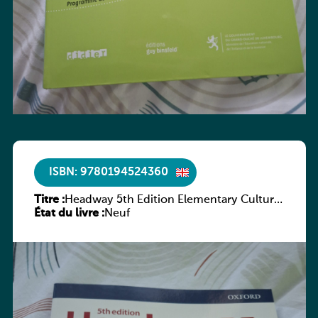
ISBN: 9780194524360
Titre :
Headway 5th Edition Elementary Culture
État du livre :
and Literature Companion
Neuf