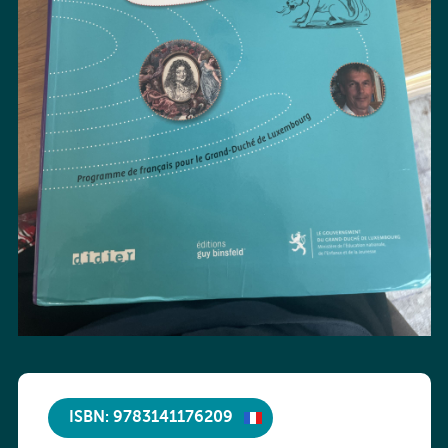
ISBN: 9783141176209