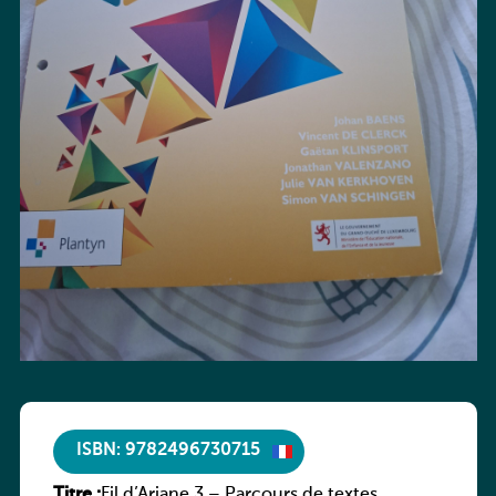
ISBN: 9782496730715
Titre :
Fil d’Ariane 3 – Parcours de textes