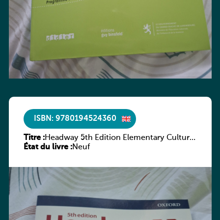
ISBN: 9780194524360
Titre :
Headway 5th Edition Elementary Culture
État du livre :
and Literature Companion
Neuf