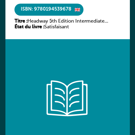
ISBN: 9780194539678
Titre :
Headway 5th Edition Intermediate
État du livre :
Workbook without key
Satisfaisant