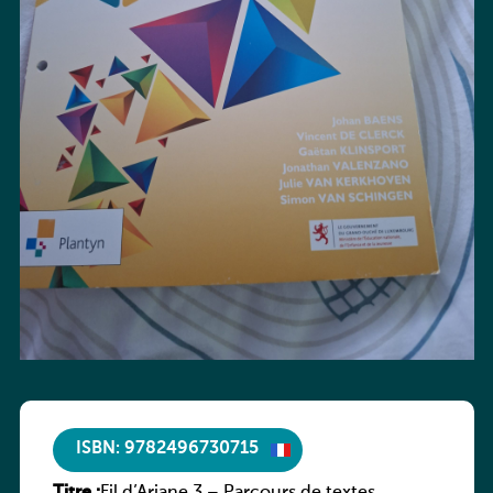
ISBN: 9782496730715
Titre :
Fil d’Ariane 3 – Parcours de textes