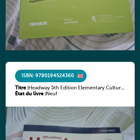
ISBN: 9780194524360
Titre :
Headway 5th Edition Elementary Culture
État du livre :
and Literature Companion
Neuf