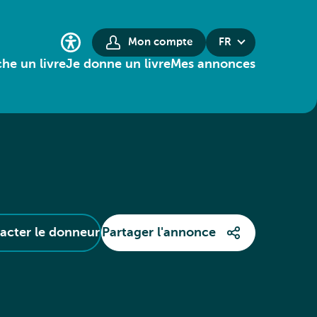
Mon compte
FR
he un livre
Je donne un livre
Mes annonces
acter le donneur
Partager l'annonce