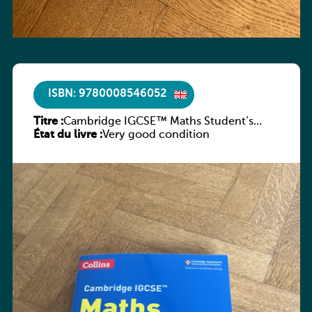
ISBN: 9780008546052
Titre :
Cambridge IGCSE™ Maths Student’s
État du livre :
Book
Very good condition