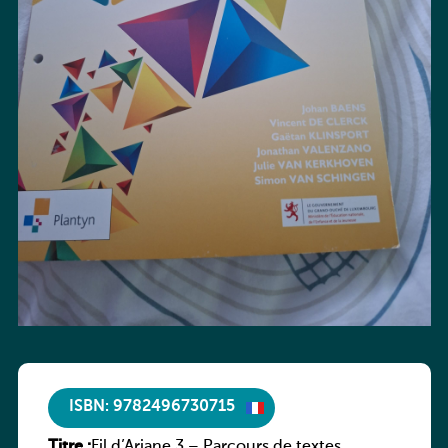
ISBN: 9782496730715
Titre :
Fil d’Ariane 3 – Parcours de textes