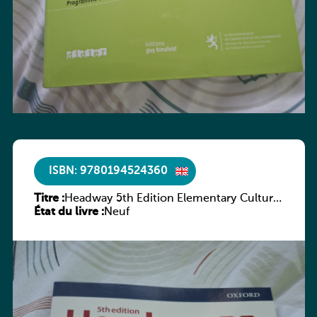
ISBN: 9780194524360
Titre :
Headway 5th Edition Elementary Culture
État du livre :
and Literature Companion
Neuf