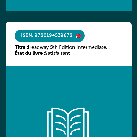
ISBN: 9780194539678
Titre :
Headway 5th Edition Intermediate
État du livre :
Workbook without key
Satisfaisant