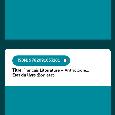
ISBN: 9782091653181
Titre :
Français Littérature – Anthologie
État du livre :
chronologique 2de/1re
Bon état