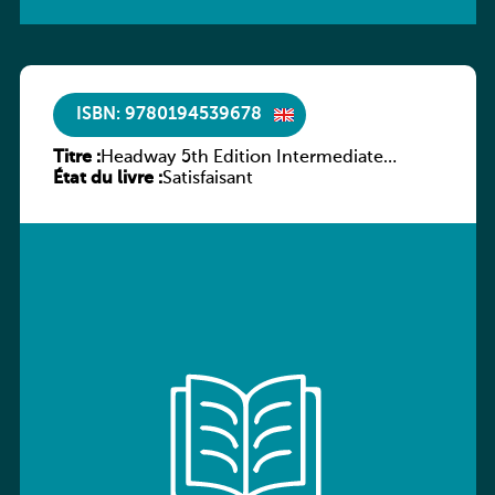
ISBN: 9780194539678
Titre :
Headway 5th Edition Intermediate
État du livre :
Workbook without key
Satisfaisant