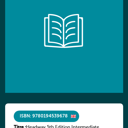
ISBN: 9780194539678
Titre :
Headway 5th Edition Intermediate