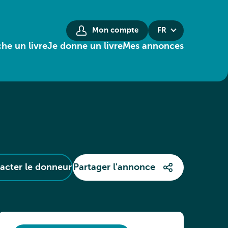
Mon compte
FR
he un livre
Je donne un livre
Mes annonces
acter le donneur
Partager l'annonce