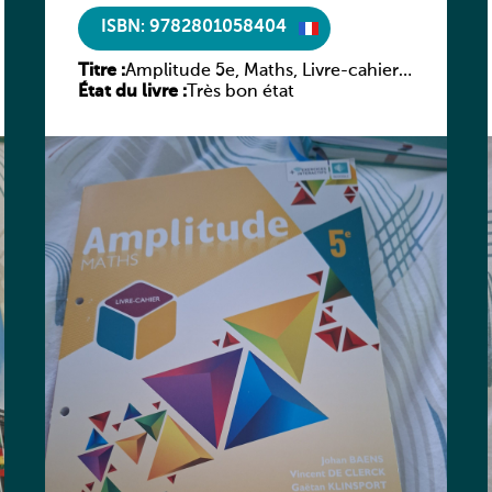
ISBN: 9782801058404
Titre :
Amplitude 5e, Maths, Livre-cahier,
État du livre :
version luxembourgeoise
Très bon état