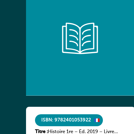
ISBN: 9782401053922
Titre :
Histoire 1re – Éd. 2019 – Livre