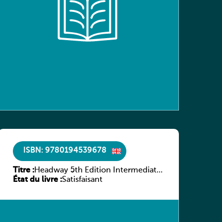
ISBN: 9780194539678
Titre :
Headway 5th Edition Intermediate
État du livre :
Workbook without key
Satisfaisant