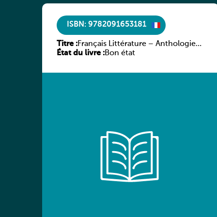
ISBN: 9782091653181
Titre :
Français Littérature – Anthologie
État du livre :
chronologique 2de/1re
Bon état