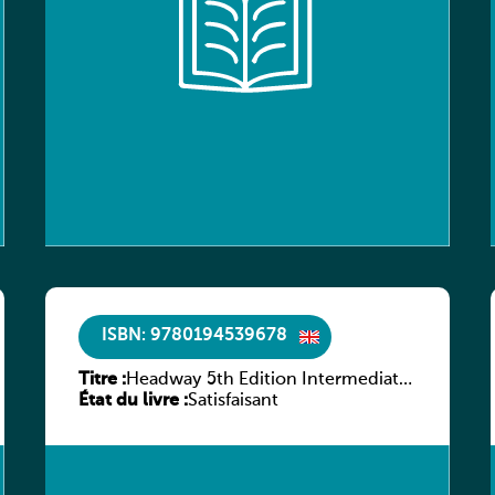
ISBN: 9780194539678
Titre :
Headway 5th Edition Intermediate
État du livre :
Workbook without key
Satisfaisant