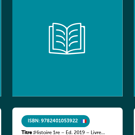
ISBN: 9782401053922
Titre :
Histoire 1re – Éd. 2019 – Livre