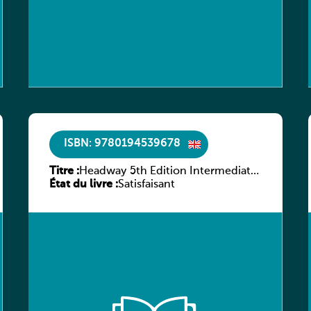
ISBN: 9780194539678
Titre :
Headway 5th Edition Intermediate
État du livre :
Workbook without key
Satisfaisant