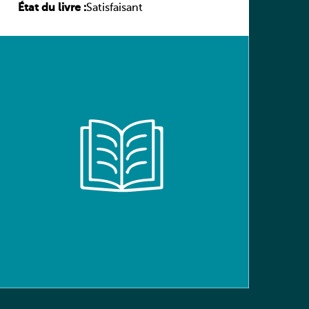
État du livre :
(Schülerbuch) Ausgabe Bayern
Satisfaisant