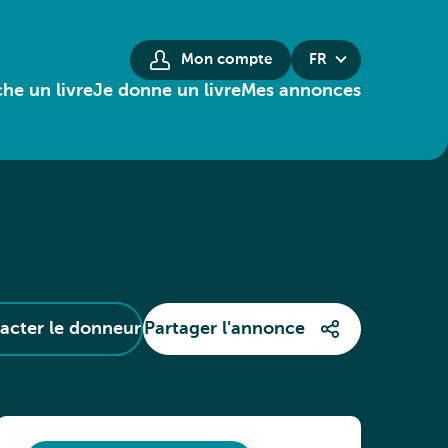
Mon compte
FR
he un livre
Je donne un livre
Mes annonces
acter le donneur
Partager l'annonce