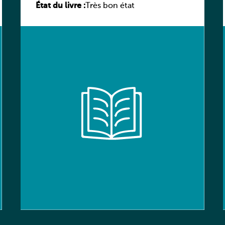
État du livre :
élève
Très bon état