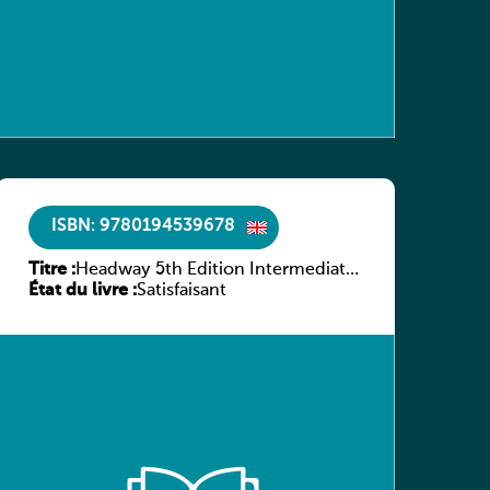
ISBN: 9780194539678
Titre :
Headway 5th Edition Intermediate
État du livre :
Workbook without key
Satisfaisant