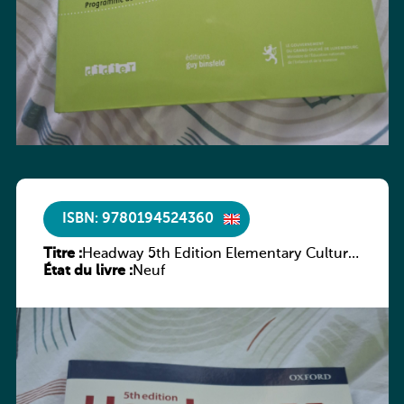
ISBN: 9780194524360
Titre :
Headway 5th Edition Elementary Culture
État du livre :
and Literature Companion
Neuf