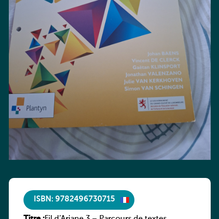
ISBN: 9782496730715
Titre :
Fil d’Ariane 3 – Parcours de textes