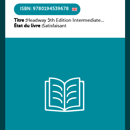
ISBN: 9780194539678
Titre :
Headway 5th Edition Intermediate
État du livre :
Workbook without key
Satisfaisant