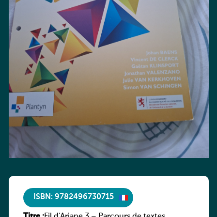
ISBN: 9782496730715
Titre :
Fil d’Ariane 3 – Parcours de textes