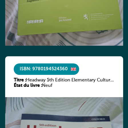
ISBN: 9780194524360
Titre :
Headway 5th Edition Elementary Culture
État du livre :
and Literature Companion
Neuf