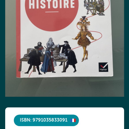
ISBN: 9791035833091