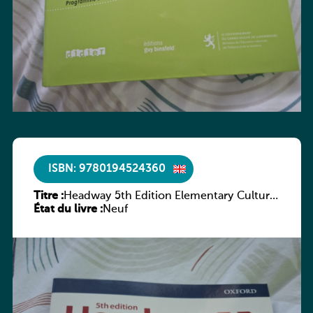
ISBN: 9780194524360
Titre :
Headway 5th Edition Elementary Culture
État du livre :
and Literature Companion
Neuf