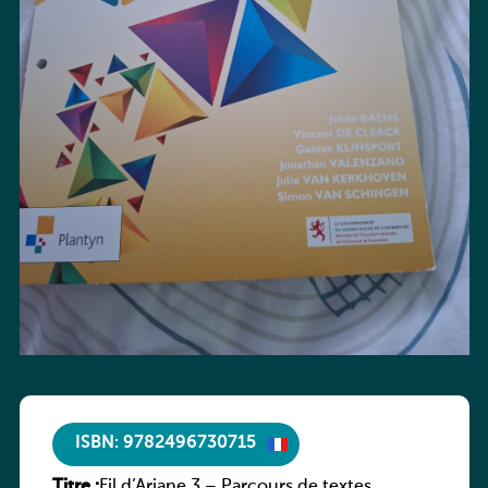
ISBN: 9782496730715
Titre :
Fil d’Ariane 3 – Parcours de textes