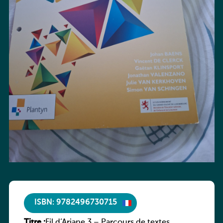
ISBN: 9782496730715
Titre :
Fil d’Ariane 3 – Parcours de textes