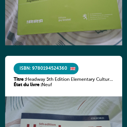
ISBN: 9780194524360
Titre :
Headway 5th Edition Elementary Culture
État du livre :
and Literature Companion
Neuf