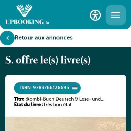
Retour aux annonces
S. offre le(s) livre(s)
ISBN: 9783766136695
Titre :
Kombi-Buch Deutsch 9 Lese- und
État du livre :
Sprachbuch
Très bon état