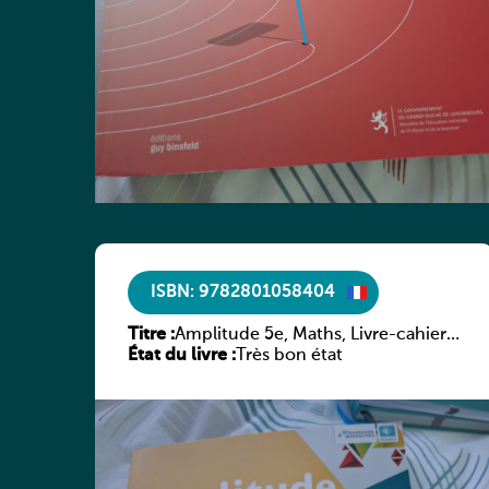
ISBN: 9782801058404
Titre :
Amplitude 5e, Maths, Livre-cahier,
État du livre :
version luxembourgeoise
Très bon état