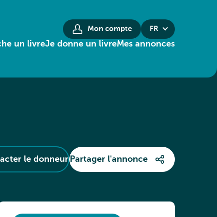
Mon compte
FR
he un livre
Je donne un livre
Mes annonces
acter le donneur
Partager l'annonce