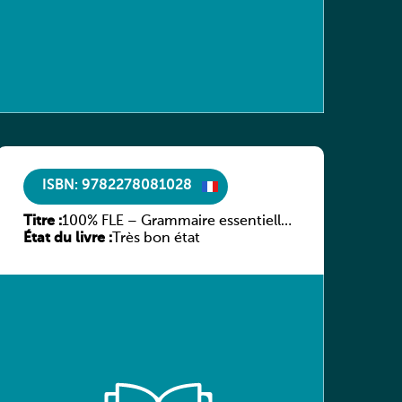
ISBN: 9782278081028
Titre :
100% FLE – Grammaire essentielle
État du livre :
du français A2 – Livre + CD
Très bon état