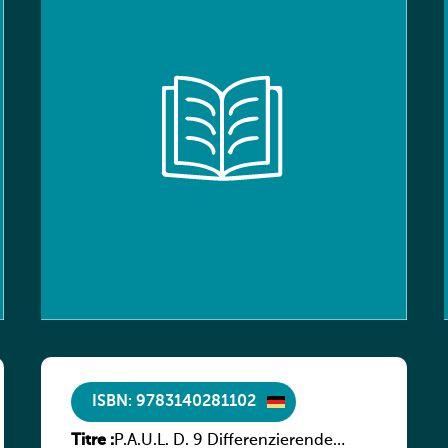
ISBN: 9783140281102
Titre :
P.A.U.L. D. 9 Differenzierende