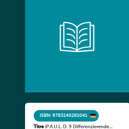
ISBN: 9783140281041
Titre :
P.A.U.L. D. 9 Differenzierende