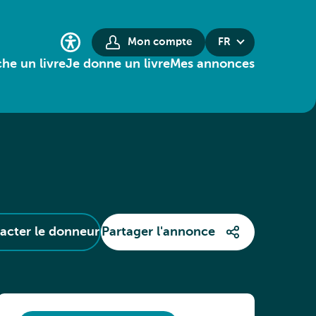
Mon compte
FR
he un livre
Je donne un livre
Mes annonces
acter le donneur
Partager l'annonce