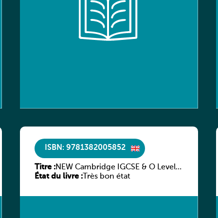
ISBN: 9781382005852
Titre :
NEW Cambridge IGCSE & O Level
État du livre :
Complete Chemistry: Student
Très bon état
Book (Fourth Edition)