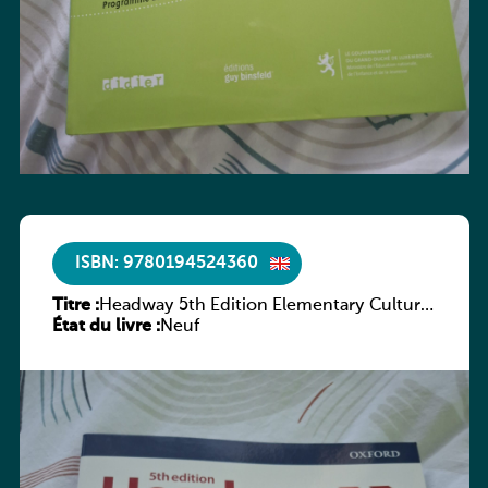
ISBN: 9780194524360
Titre :
Headway 5th Edition Elementary Culture
État du livre :
and Literature Companion
Neuf