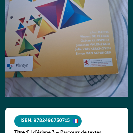
ISBN: 9782496730715
Titre :
Fil d’Ariane 3 – Parcours de textes