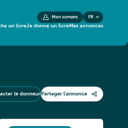
Mon compte
FR
he un livre
Je donne un livre
Mes annonces
acter le donneur
Partager l'annonce