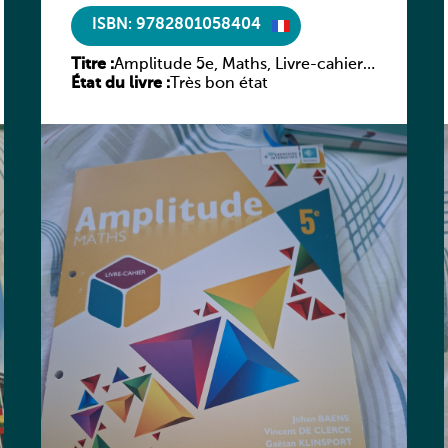
ISBN: 9782801058404
Titre :
Amplitude 5e, Maths, Livre-cahier,
État du livre :
version luxembourgeoise
Très bon état