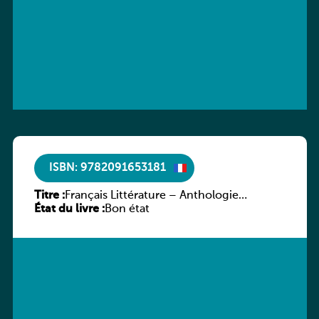
ISBN: 9782091653181
Titre :
Français Littérature – Anthologie
État du livre :
chronologique 2de/1re
Bon état