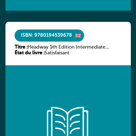
ISBN: 9780194539678
Titre :
Headway 5th Edition Intermediate
État du livre :
Workbook without key
Satisfaisant