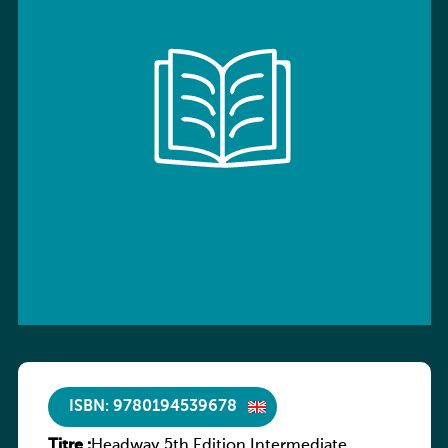
ISBN: 9780194539678
Titre :
Headway 5th Edition Intermediate