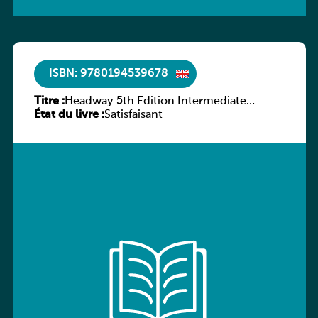
ISBN: 9780194539678
Titre :
Headway 5th Edition Intermediate
État du livre :
Workbook without key
Satisfaisant