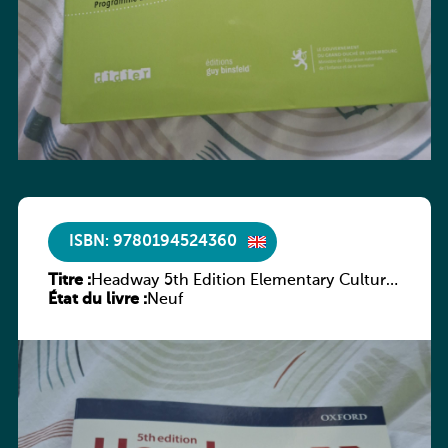
ISBN: 9780194524360
Titre :
Headway 5th Edition Elementary Culture
État du livre :
and Literature Companion
Neuf