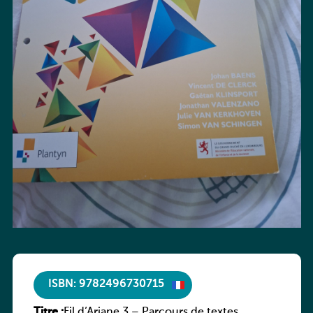
ISBN: 9782496730715
Titre :
Fil d’Ariane 3 – Parcours de textes