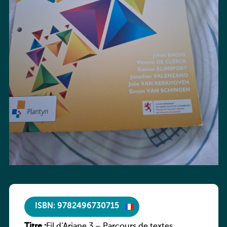
ISBN: 9782496730715
Titre :
Fil d’Ariane 3 – Parcours de textes