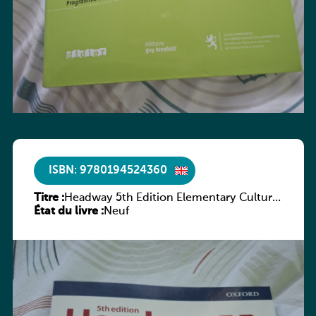
ISBN: 9780194524360
Titre :
Headway 5th Edition Elementary Culture
État du livre :
and Literature Companion
Neuf