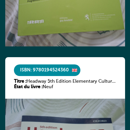
ISBN: 9780194524360
Titre :
Headway 5th Edition Elementary Culture
État du livre :
and Literature Companion
Neuf