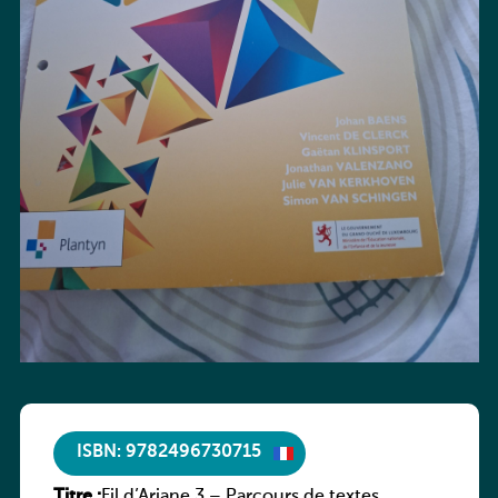
ISBN: 9782496730715
Titre :
Fil d’Ariane 3 – Parcours de textes