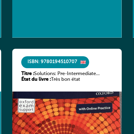
ISBN: 9780194510707
Titre :
Solutions: Pre-Intermediate
État du livre :
Student’s Book & Online Practice
Très bon état
Pack (3rd Edition)