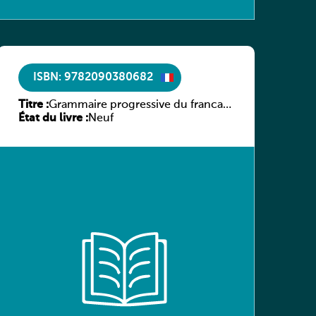
ISBN: 9782090380682
Titre :
Grammaire progressive du francais
État du livre :
des affaires niveau intermediaire +
Neuf
cd audio