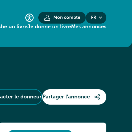
Mon compte
FR
he un livre
Je donne un livre
Mes annonces
acter le donneur
Partager l'annonce