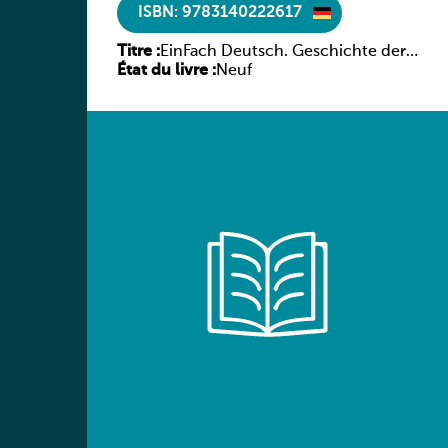
ISBN: 9783140222617
Titre :
EinFach Deutsch. Geschichte der
État du livre :
deutschen Literatur in Beispielen
Neuf