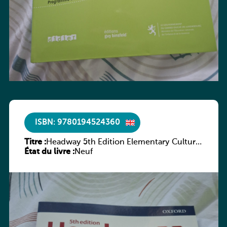
ISBN: 9780194524360
Titre :
Headway 5th Edition Elementary Culture
État du livre :
and Literature Companion
Neuf