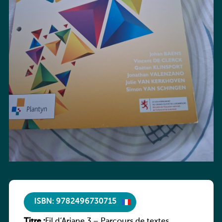
ISBN: 9782496730715
Titre :
Fil d’Ariane 3 – Parcours de textes