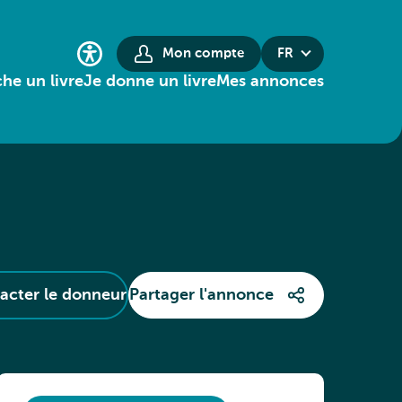
Mon compte
FR
he un livre
Je donne un livre
Mes annonces
acter le donneur
Partager l'annonce